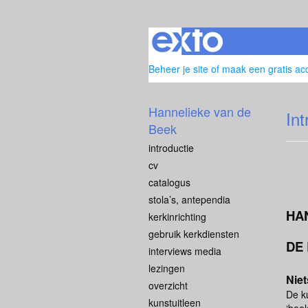
Beheer je site
of
maak een gratis ac
Hannelieke van de
In
Beek
introductie
cv
catalogus
stola’s, antependia
HA
kerkinrichting
gebruik kerkdiensten
DE 
interviews media
lezingen
Niet
overzicht
De k
kunstuitleen