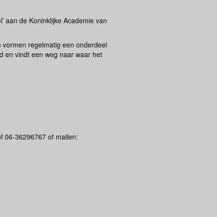
l’ aan de Koninklijke Academie van
n vormen regelmatig een onderdeel
nd en vindt een weg naar waar het
of 06-36296767 of mailen: