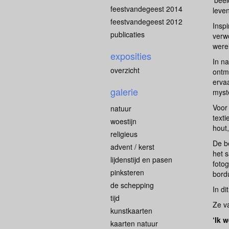
‘beel
feestvandegeest 2014
leve
feestvandegeest 2012
Inspi
publicaties
verw
werel
exposities
In n
overzicht
ontm
ervaa
galerie
myste
Voor 
natuur
texti
woestijn
hout,
religieus
De b
advent / kerst
het 
lijdenstijd en pasen
fotog
pinksteren
bord
de schepping
In d
tijd
Ze va
kunstkaarten
‘Ik 
kaarten natuur