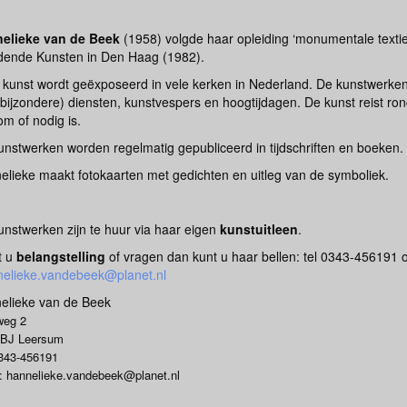
elieke van de Beek
(1958) volgde haar opleiding ‘monumentale textie
dende Kunsten in Den Haag (1982).
 kunst wordt geëxposeerd in vele kerken in Nederland. De kunstwerke
(bijzondere) diensten, kunstvespers en hoogtijdagen. De kunst reist ro
m of nodig is.
unstwerken worden regelmatig gepubliceerd in tijdschriften en boeken.
elieke maakt fotokaarten met gedichten en uitleg van de symboliek.
unstwerken zijn te huur via haar eigen
kunstuitleen
.
t u
belangstelling
of vragen dan kunt u haar bellen: tel 0343-456191 
nelieke.vandebeek@
planet.nl
elieke van de Beek
weg 2
 BJ Leersum
0343-456191
: hannelieke.vandebeek@planet.nl