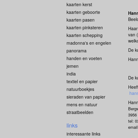
kaarten kerst
kaarten geboorte
Hann
Beel
kaarten pasen
kaarten pinksteren
Haar
van 
kaarten schepping
welko
madonna's en engelen
De k
panorama
handen en voeten
Hann
jemen
india
De k
textiel en papier
Heef
natuurboekjes
han
sieraden van papier
Hann
mens en natuur
Berg
straatbeelden
3956
tel: 
links
email
interessante links