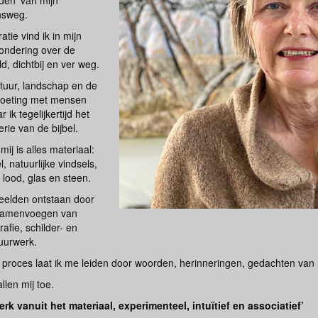
den’ van mijn
nsweg.
ratie vind ik in mijn
ondering over de
d, dichtbij en ver weg.
atuur, landschap en de
oeting met mensen
r ik tegelijkertijd het
rie van de bijbel.
mij is alles materiaal:
el, natuurlijke vindsels,
 lood, glas en steen.
eelden ontstaan door
samenvoegen van
rafie, schilder- en
uurwerk.
it proces laat ik me leiden door woorden, herinneringen, gedachten van
llen mij toe.
werk vanuit het materiaal, experimenteel, intuïtief en associatief’