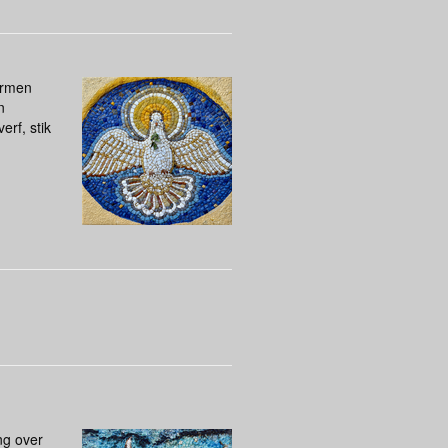
vormen
n
erf, stik
ng over