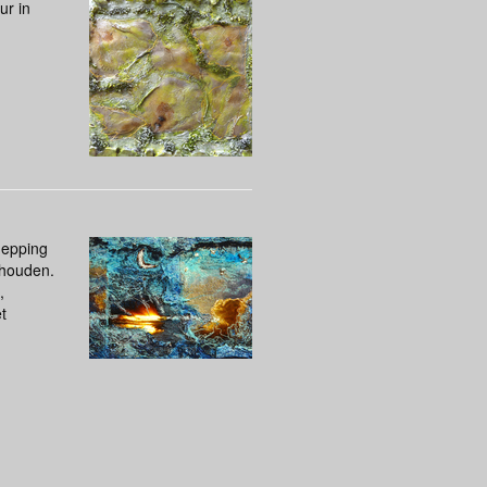
ur in
hepping
ehouden.
,
t