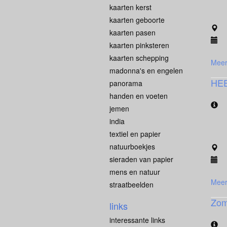
kaarten kerst
kaarten geboorte
kaarten pasen
kaarten pinksteren
kaarten schepping
Meer
madonna's en engelen
HE
panorama
handen en voeten
jemen
india
textiel en papier
natuurboekjes
sieraden van papier
mens en natuur
Meer
straatbeelden
Zom
links
interessante links