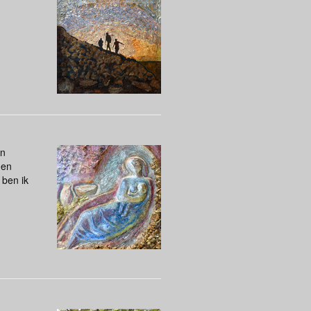
en
 en
 ben ik