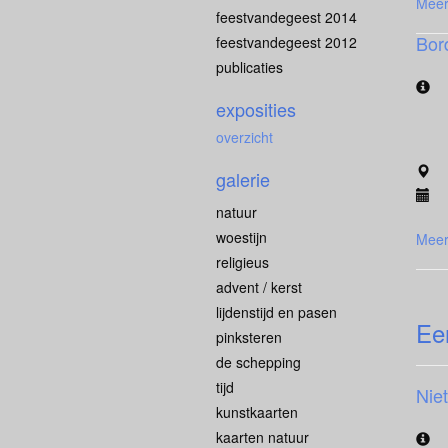
Meer
feestvandegeest 2014
Bor
feestvandegeest 2012
publicaties
exposities
overzicht
galerie
natuur
woestijn
Meer
religieus
advent / kerst
lijdenstijd en pasen
Ee
pinksteren
de schepping
tijd
Nie
kunstkaarten
kaarten natuur