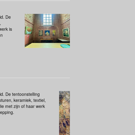
id. De
,
werk is
en
. De tentoonstelling
turen, keramiek, textiel,
ie met zijn of haar werk
hepping.