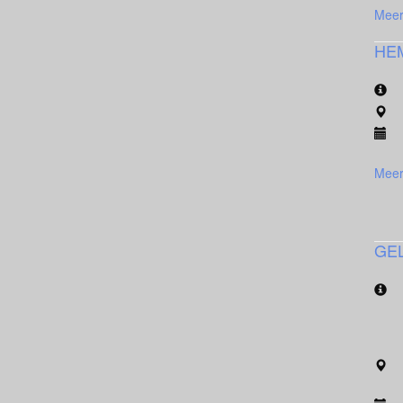
Meer
HE
Meer
GEL