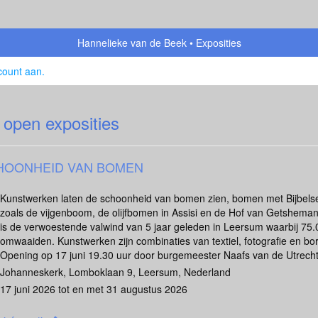
Hannelieke van de Beek
Exposities
count aan
.
 open exposities
HOONHEID VAN BOMEN
Kunstwerken laten de schoonheid van bomen zien, bomen met Bijbelse
zoals de vijgenboom, de olijfbomen in Assisi en de Hof van Getsheman
is de verwoestende valwind van 5 jaar geleden in Leersum waarbij 7
omwaaiden. Kunstwerken zijn combinaties van textiel, fotografie en bo
Opening op 17 juni 19.30 uur door burgemeester Naafs van de Utrech
Johanneskerk, Lomboklaan 9, Leersum, Nederland
17 juni 2026 tot en met 31 augustus 2026