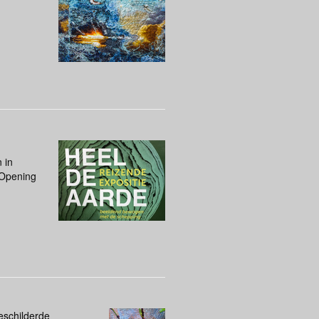
 in
 Opening
eschilderde