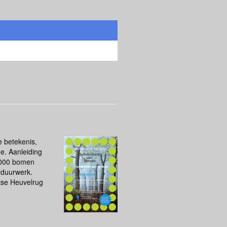
 betekenis,
e. Aanleiding
5.000 bomen
rduurwerk.
tse Heuvelrug