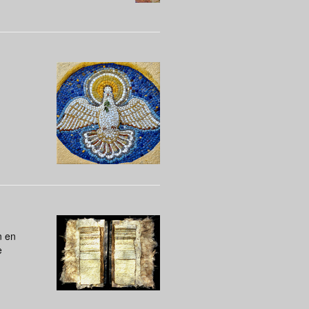
n en
e