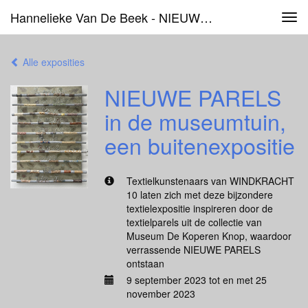
Hannelieke Van De Beek - NIEUWE PARELS In De Museumtuin, Een Buitenexpositie
Tog
navi
Alle exposities
NIEUWE PARELS
in de museumtuin,
een buitenexpositie
Textielkunstenaars van WINDKRACHT
10 laten zich met deze bijzondere
textielexpositie inspireren door de
textielparels uit de collectie van
Museum De Koperen Knop, waardoor
verrassende NIEUWE PARELS
ontstaan
9 september 2023 tot en met 25
november 2023