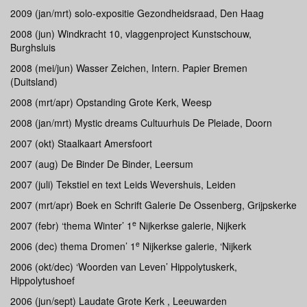
2009 (jan/mrt) solo-expositie Gezondheidsraad, Den Haag
2008 (jun) Windkracht 10, vlaggenproject Kunstschouw,
Burghsluis
2008 (mei/jun) Wasser Zeichen, Intern. Papier Bremen
(Duitsland)
2008 (mrt/apr) Opstanding Grote Kerk, Weesp
2008 (jan/mrt) Mystic dreams Cultuurhuis De Pleiade, Doorn
2007 (okt) Staalkaart Amersfoort
2007 (aug) De Binder De Binder, Leersum
2007 (juli) Tekstiel en text Leids Wevershuis, Leiden
2007 (mrt/apr) Boek en Schrift Galerie De Ossenberg, Grijpskerke
e
2007 (febr) ‘thema Winter’ 1
Nijkerkse galerie, Nijkerk
e
2006 (dec) thema Dromen’ 1
Nijkerkse galerie, ‘Nijkerk
2006 (okt/dec) ‘Woorden van Leven’ Hippolytuskerk,
Hippolytushoef
2006 (jun/sept) Laudate Grote Kerk , Leeuwarden