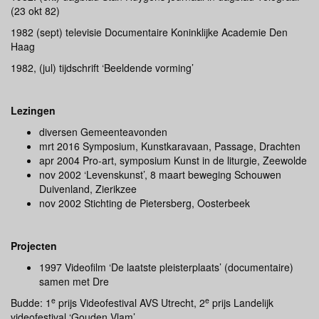
(23 okt 82)
1982 (sept) televisie Documentaire Koninklijke Academie Den
Haag
1982, (jul) tijdschrift ‘Beeldende vorming’
Lezingen
diversen Gemeenteavonden
mrt 2016 Symposium, Kunstkaravaan, Passage, Drachten
apr 2004 Pro-art, symposium Kunst in de liturgie, Zeewolde
nov 2002 ‘Levenskunst’, 8 maart beweging Schouwen
Duivenland, Zierikzee
nov 2002 Stichting de Pietersberg, Oosterbeek
Projecten
1997 Videofilm ‘De laatste pleisterplaats’ (documentaire)
samen met Dre
e
e
Budde: 1
prijs Videofestival AVS Utrecht, 2
prijs Landelijk
videofestival ‘Gouden Vlam’.