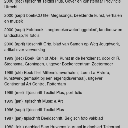
2000 (dec) tijdschrift Textiel Plus, Cover en kunstenaar Provincie
Utrecht
2000 (sept) boek/CD titel Megasongs, beeldende kunst, verhalen
en muziek
2000 (sept) Fotoboek ‘Langbroekerweteringgebied’, landbouw en
landschap,16 foto’s
2000 (april) tijdschrift Grip, blad van Samen op Weg Jeugdwerk,
artikel over verwerking
1999 (dec) Boek Kaïn of Abel, Kunst in de kerkdienst, door dr R.
Steensma, Groningen, uitgever Boekencentrum Zoetermeer
1999 (okt) Boek titel ‘Millenniumverhalen’, Leen La Riviera,
kunstwerk gemaakt bij een eigentijdsverhaal), uitgever
Continental Art Centre, Rotterdam
1999 (mei) tijdschrift Textiel Plus, port-folio
1999 (jan) tijdschrift Music & Art
1996 (sept) tijdschrift Textiel Plus
1987 (jan) tijdschrift Beeldschrift, Belgisch foto vakblad
1982. (okt) dagblad Stan Huygens journaal in dagblad Telegraaf