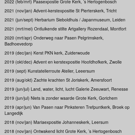
2022 (feb/mrt) Paasexpostie Grote Kerk, ’s Hertogenbosch
2021 (nov/jan) Advent-kerstexpositie St Pierterskerk, Tricht
2021 (jun/sept) Herbarium Sieboldhuis / Japanmuseum, Leiden
2021 (mrt/mei) Ontluikende stilte Artgallery Rozendaal, Montfort
2020 (mrt/apr) Onderweg naar Pasen Pelgrimskerk,
Badhoevedorp
2019 (dec/jan) Kerst PKN kerk, Zuiderwoude
2019 (okt/dec) Advent en kerstexpositie Hoofdhofkerk, Zwolle
2019 (sept) Kunstatelierroute Atelier, Leeersum
2019 (aug/okt) Zachte krachten St Joriskerk, Amersfoort
2019 (jun/jul) Land, water, licht, lucht Galerie Zeeuwart, Renesse
2019 (jun/jul) Niets is zonder waarde Grote Kerk, Gorichem
2019 (apr/jun) Van Pasen naar Pinksteren Trefpuntkerk, Broek op
Langedijk
2018 (nov/jan) Mariaexpositie Johanneskerk, Leersum
2018 (nov/jan) Ontwakend licht Grote Kerk, ’s Hertogenbosch