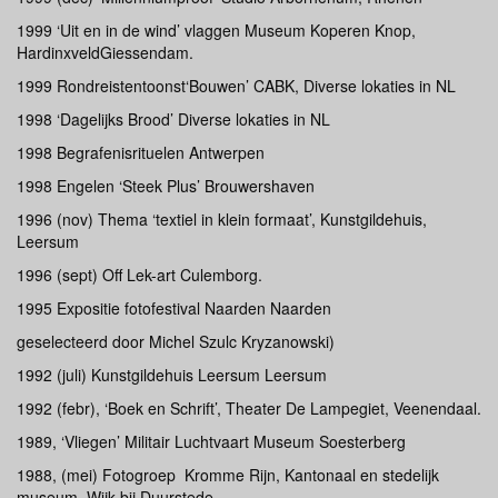
1999 ‘Uit en in de wind’ vlaggen Museum Koperen Knop,
HardinxveldGiessendam.
1999 Rondreistentoonst‘Bouwen’ CABK, Diverse lokaties in NL
1998 ‘Dagelijks Brood’ Diverse lokaties in NL
1998 Begrafenisrituelen Antwerpen
1998 Engelen ‘Steek Plus’ Brouwershaven
1996 (nov) Thema ‘textiel in klein formaat’, Kunstgildehuis,
Leersum
1996 (sept) Off Lek-art Culemborg.
1995 Expositie fotofestival Naarden Naarden
geselecteerd door Michel Szulc Kryzanowski)
1992 (juli) Kunstgildehuis Leersum Leersum
1992 (febr), ‘Boek en Schrift’, Theater De Lampegiet, Veenendaal.
1989, ‘Vliegen’ Militair Luchtvaart Museum Soesterberg
1988, (mei) Fotogroep Kromme Rijn, Kantonaal en stedelijk
museum, Wijk bij Duurstede