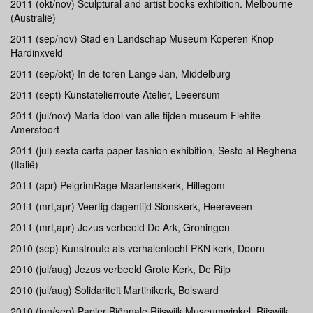
2011 (okt/nov) Sculptural and artist books exhibition. Melbourne
(Australië)
2011 (sep/nov) Stad en Landschap Museum Koperen Knop
Hardinxveld
2011 (sep/okt) In de toren Lange Jan, Middelburg
2011 (sept) Kunstatelierroute Atelier, Leeersum
2011 (jul/nov) Maria idool van alle tijden museum Flehite
Amersfoort
2011 (jul) sexta carta paper fashion exhibition, Sesto al Reghena
(Italië)
2011 (apr) PelgrimRage Maartenskerk, Hillegom
2011 (mrt,apr) Veertig dagentijd Sionskerk, Heereveen
2011 (mrt,apr) Jezus verbeeld De Ark, Groningen
2010 (sep) Kunstroute als verhalentocht PKN kerk, Doorn
2010 (jul/aug) Jezus verbeeld Grote Kerk, De Rijp
2010 (jul/aug) Solidariteit Martinikerk, Bolsward
2010 (jun/sep) Papier Biënnale Rijswijk Museumwinkel, Rijswijk