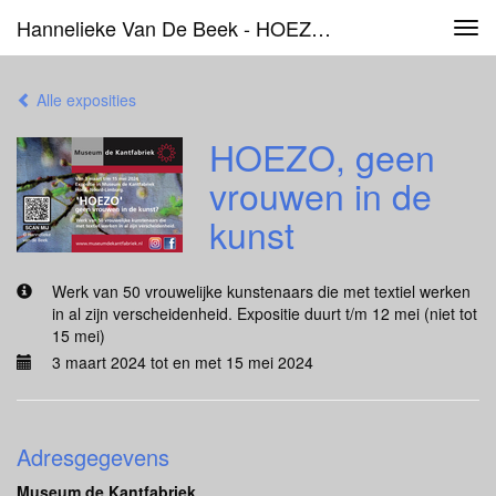
Hannelieke Van De Beek - HOEZO, Geen Vrouwen In De Kunst
Tog
navi
Alle exposities
HOEZO, geen
vrouwen in de
kunst
Werk van 50 vrouwelijke kunstenaars die met textiel werken
in al zijn verscheidenheid. Expositie duurt t/m 12 mei (niet tot
15 mei)
3 maart 2024 tot en met 15 mei 2024
Adresgegevens
Museum de Kantfabriek