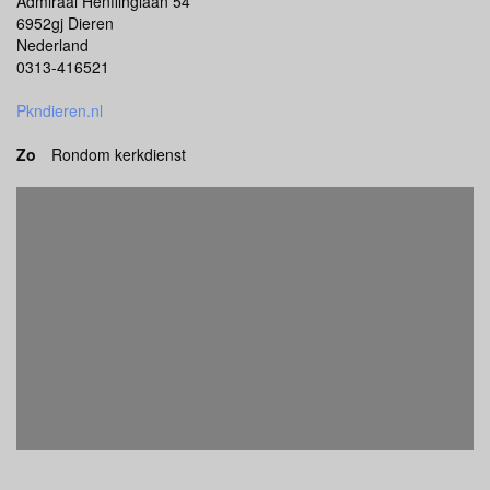
Admiraal Henflinglaan 54
6952gj Dieren
Nederland
0313-416521
Pkndieren.nl
Zo
Rondom kerkdienst