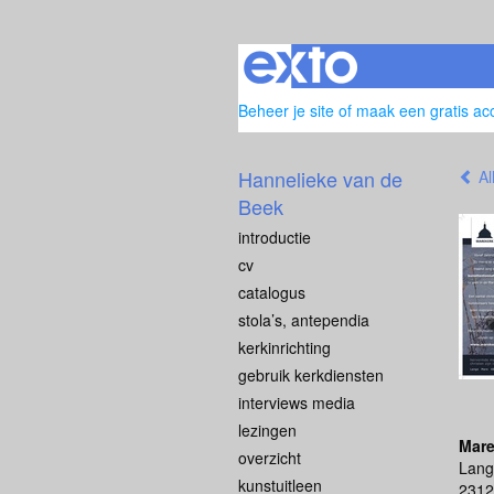
Beheer je site
of
maak een gratis ac
Hannelieke van de
Al
Beek
introductie
cv
catalogus
stola’s, antependia
kerkinrichting
gebruik kerkdiensten
interviews media
lezingen
Mare
overzicht
Lang
kunstuitleen
2312